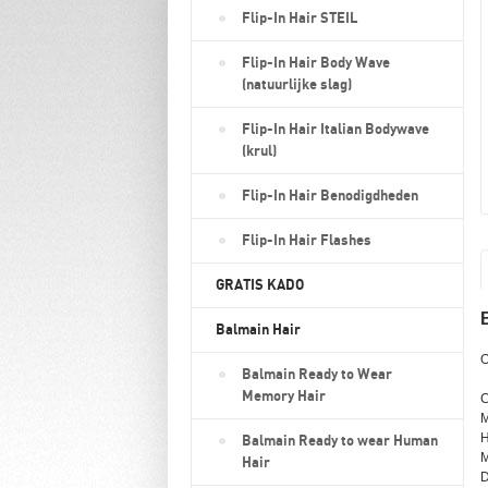
Flip-In Hair STEIL
Flip-In Hair Body Wave
(natuurlijke slag)
Flip-In Hair Italian Bodywave
(krul)
Flip-In Hair Benodigdheden
Flip-In Hair Flashes
GRATIS KADO
Balmain Hair
O
Balmain Ready to Wear
Memory Hair
C
M
H
Balmain Ready to wear Human
M
Hair
D