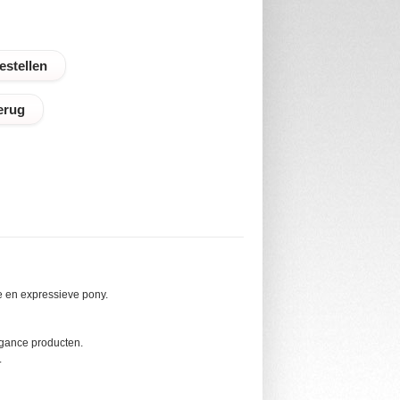
erug
le en expressieve pony.
egance producten.
.