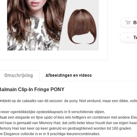
T
Omschrijving
Afbeeldingen en videos
Balmain Clip-In Fringe PONY
ntdekt op de catwalks van dit seizoen: de pony. Niet verdund, maar een dikke, vol
reeer ogenblikkelijke opsteeklkapsels in 9 verschillende stijlen.
aak een elegante en fijne updo of kies iets heftigers en combineer met andere El
et haar is gemaakt van Memory Hair, dat zelfs beter kleur houdt dan uw eigen haar
emory Hair kan keer op keer gekruld en gestraightened worden tot 160 graden.
e Elegance collectie is er in 9 prachtige kleurencombinaties.